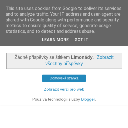
This site uses cookies from Google to deliver its services
Apiastrum.cz
and to analyze traffic. Your IP address and user-agent are
shared with Google along with performance and security
metrics to ensure quality of service, generate usage
Vegetariánské recepty, využití léčivých rostlin, domácí
statistics, and to detect and address abuse.
ekodrogerie, biozahrada a tvorba z jedné venkovské
LEARN MORE
GOT IT
chalupy.
Žádné příspěvky se štítkem
Limonády
.
Zobrazit
všechny příspěvky
Domovská stránka
Zobrazit verzi pro web
Používá technologii služby
Blogger
.