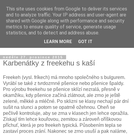
This site uses cookies from Google to deliver its services
Apiastrum.cz
and to analyze traffic. Your IP address and user-agent are
shared with Google along with performance and security
metrics to ensure quality of service, generate usage
Vegetariánské recepty, využití léčivých rostlin, domácí
statistics, and to detect and address abuse.
ekodrogerie, biozahrada a tvorba z jedné venkovské
LEARN MORE
GOT IT
chalupy.
neděle 27. prosince 2015
Karbenátky z freekehu s kaší
Freekeh (vysl. fríkech) má mnoho společného s bulgurem.
Vyrábí se také z tvrdozrnné pšenice nebo pšenice špaldy.
Pro výrobu freekehu se pšenice sklízí nezralá, přesně v
okamžiku, kdy pšenice začíná zlátnout, ale zrno je ještě
zelené, měkké a mléčné. Po sklizni se klasy nechají pár dní
sušit na slunci a potom se opatrně ožehnou. Oheň se
pečlivě kontroluje, aby se zrna v klasech jen lehce opražila.
Získají tím lehce kouřovou, zemitou a zároveň oříškovou
příchuť, která je pro freekeh typická. Působením tepla se
zastaví proces zrání. Nakonec se zrno usuší a pak naláme,