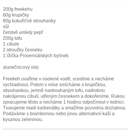
200g freekehu
60g krupičky
80g kukuřičné strouhanky
sůl
čerstvě umletý pepř
200g tofu
1 cibule
2 stroužky česneku
1 lžička Provensálských bylinek
slunečnicový olej
Freekeh uvaříme v osolené vodě, scedíme a necháme
vychladnout. Potom v míse smícháme s krupičkou,
strouhankou, jemně nastrouhaným tofu, nadrobno
nakrájenou cibulí, utřeným česnekem a dokořeníme. Rukou
zpracujeme těsto a necháme 1 hodinu odpočinout v lednici.
Tvarujeme malé karbenátky a smažíme pozvolna dozlatova.
Podáváme s bramborvou nebo jinou alternativní kaší a
kysanou zeleninou.