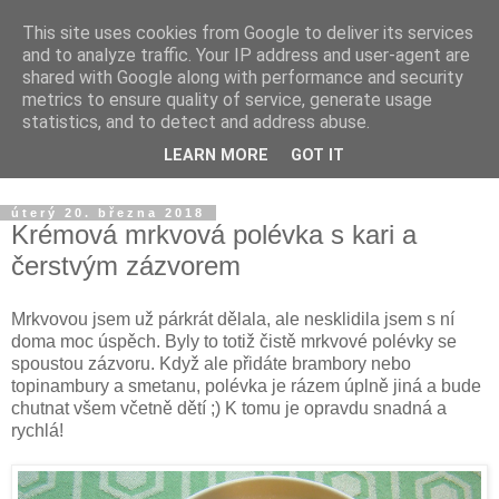
This site uses cookies from Google to deliver its services
Apiastrum.cz
and to analyze traffic. Your IP address and user-agent are
shared with Google along with performance and security
metrics to ensure quality of service, generate usage
Vegetariánské recepty, využití léčivých rostlin, domácí
statistics, and to detect and address abuse.
ekodrogerie, biozahrada a tvorba z jedné venkovské
LEARN MORE
GOT IT
chalupy.
úterý 20. března 2018
Krémová mrkvová polévka s kari a
čerstvým zázvorem
Mrkvovou jsem už párkrát dělala, ale nesklidila jsem s ní
doma moc úspěch. Byly to totiž čistě mrkvové polévky se
spoustou zázvoru. Když ale přidáte brambory nebo
topinambury a smetanu, polévka je rázem úplně jiná a bude
chutnat všem včetně dětí ;) K tomu je opravdu snadná a
rychlá!