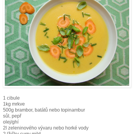
1 cibule
1kg mrkve
500g brambor, batátů nebo topinambur
sůl, pepř
olej/ghí
2l zeleninového vývaru nebo horké vody
2 lžičky curry mild