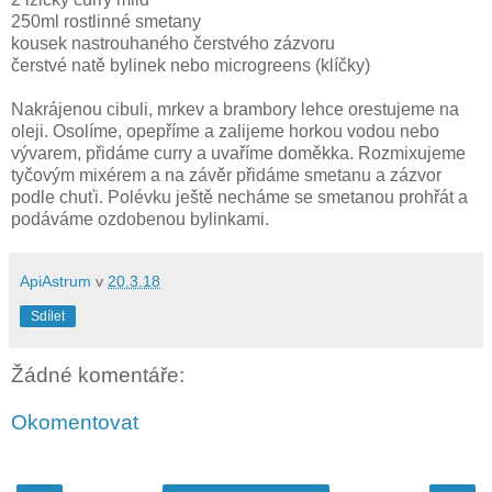
250ml rostlinné smetany
kousek nastrouhaného čerstvého zázvoru
čerstvé natě bylinek nebo microgreens (klíčky)
Nakrájenou cibuli, mrkev a brambory lehce orestujeme na
oleji. Osolíme, opepříme a zalijeme horkou vodou nebo
vývarem, přidáme curry a uvaříme doměkka. Rozmixujeme
tyčovým mixérem a na závěr přidáme smetanu a zázvor
podle chuťi. Polévku ještě necháme se smetanou prohřát a
podáváme ozdobenou bylinkami.
ApiAstrum
v
20.3.18
Sdílet
Žádné komentáře:
Okomentovat