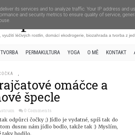
eliver its services and to analyze traffic. Your IP address and u
Apiastrum.cz
ormance and security metrics to ensure quality of service, gene
buse.
 využití léčivých rostlin, domácí ekodrogerie, biozahrada a tvorba z j
 TVORBA
PERMAKULTURA
YOGA
O MĚ
KONTAKT
ČOČKA
,
rajčatové omáčce a
ové špecle
Astrum
0 Comments
ak odpůrci čočky ;) Jídlo je vydatné, spíš tak do
 tom dusnu nám jídlo bodlo, takže tak :) Myslím,
 taky hodilo.