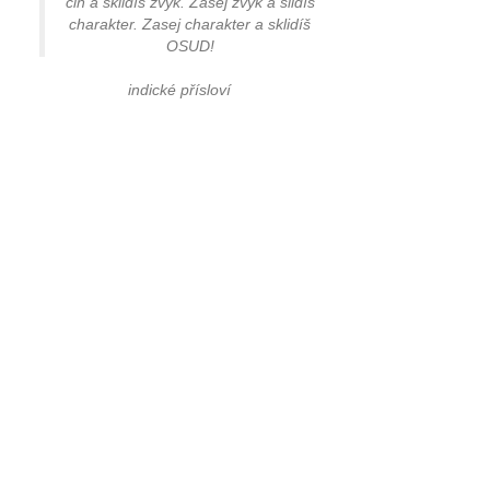
čin a sklidíš zvyk. Zasej zvyk a slidíš
charakter. Zasej charakter a sklidíš
OSUD!
indické přísloví