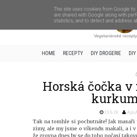
This site uses cookies from Google to d
are shared with Google along with perf
statistics, and to detect and address a
Vegetariánské recepty,
HOME
RECEPTY
DIY DROGERIE
DIY
Horská čočka v 
kurkum
13.6.18
Api
Tak na tomhle si pochutnáte! Jak masaři t
zimy, ale my jsme o víkendu makali, a i v
že zrovna dnes by se do toho počasí takové