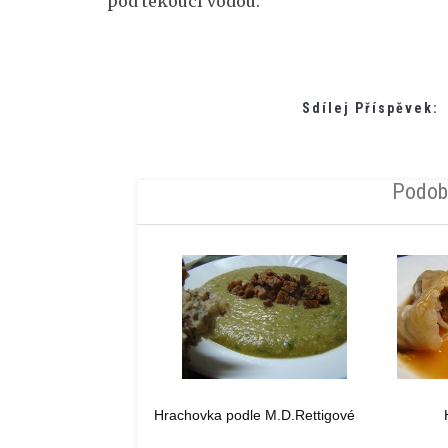
pod tekoucí vodou.
Sdílej Příspěvek:
Podob
Hrachovka podle M.D.Rettigové