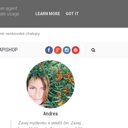
ser-agent
rate usage
LEARN MORE
GOT IT
edné venkovské chalupy.
APISHOP
Andrea
Zasej myšlenku a sklidíš čin. Zasej