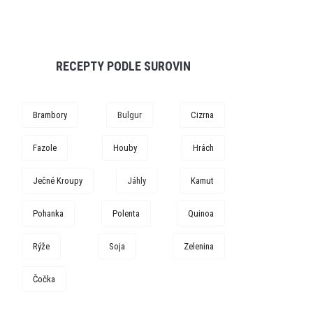
RECEPTY PODLE SUROVIN
Brambory
Bulgur
Cizrna
Fazole
Houby
Hrách
Ječné Kroupy
Jáhly
Kamut
Pohanka
Polenta
Quinoa
Rýže
Soja
Zelenina
Čočka