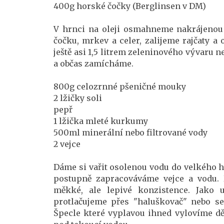
400g horské čočky (Berglinsen v DM)
V hrnci na oleji osmahneme nakrájenou 
čočku, mrkev a celer, zalijeme rajčaty a 
ještě asi 1,5 litrem zeleninového vývaru 
a občas zamícháme.
800g celozrnné pšeničné mouky
2 lžičky soli
pepř
1 lžička mleté kurkumy
500ml minerální nebo filtrované vody
2 vejce
Dáme si vařit osolenou vodu do velkého 
postupně zapracováváme vejce a vodu.
měkké, ale lepivé konzistence. Jako
protlačujeme přes "haluškovač" nebo s
Špecle které vyplavou ihned vylovíme dě