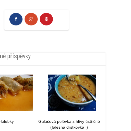
né příspěvky
Holubky
Gulášová polévka z hlívy ústřičné
(falešná drštkovka :)