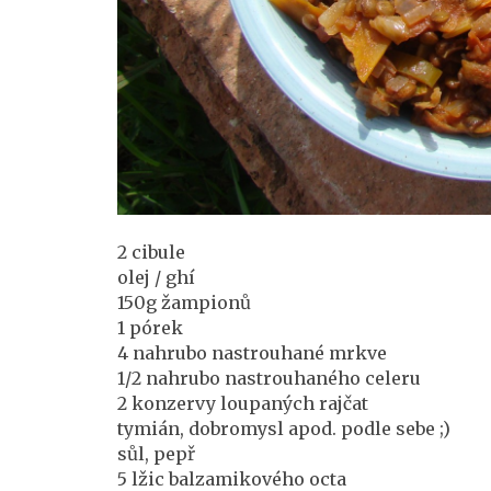
2 cibule
olej / ghí
150g žampionů
1 pórek
4 nahrubo nastrouhané mrkve
1/2 nahrubo nastrouhaného celeru
2 konzervy loupaných rajčat
tymián, dobromysl apod. podle sebe ;)
sůl, pepř
5 lžic balzamikového octa