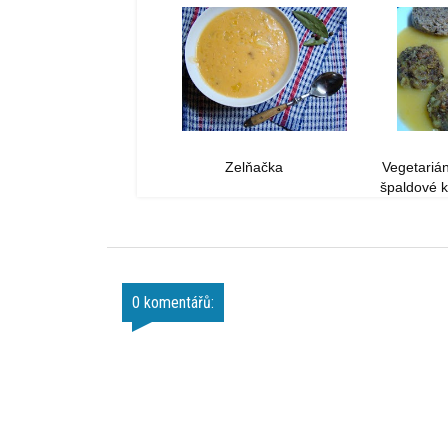
Zelňačka
Vegetarián
špaldové k
0 komentářů: