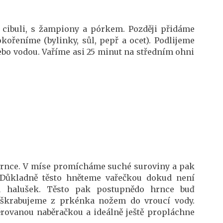
cibuli, s žampiony a pórkem. Později přidáme
okořeníme (bylinky, sůl, pepř a ocet). Podlijeme
nebo vodou. Vaříme asi 25 minut na středním ohni
hrnce. V míse promícháme suché suroviny a pak
 Důkladně těsto hněteme vařečkou dokud není
 u halušek. Těsto pak postupnědo hrnce buď
eškrabujeme z prkénka nožem do vroucí vody.
rovanou naběračkou a ideálně ještě propláchne