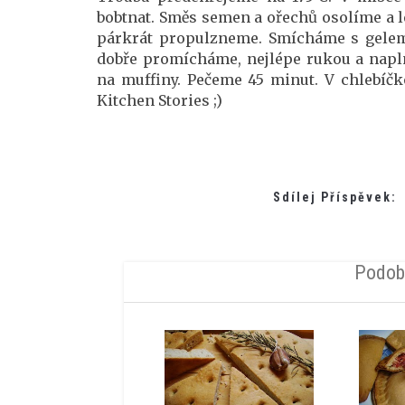
bobtnat. Směs semen a ořechů osolíme a 
párkrát propulzneme. Smícháme s gelem
dobře promícháme, nejlépe rukou a na
na muffiny. Pečeme 45 minut. V chlebíč
Kitchen Stories ;)
Sdílej Příspěvek:
Podob