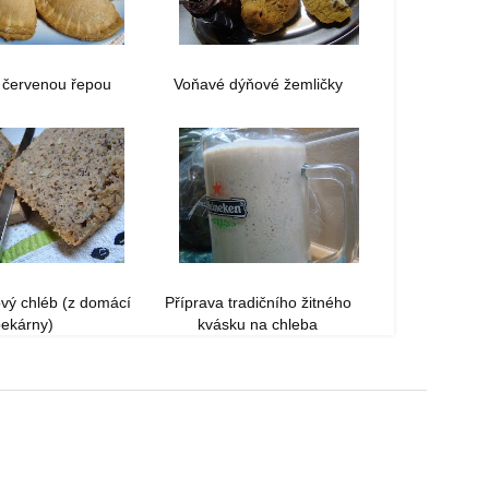
s červenou řepou
Voňavé dýňové žemličky
ový chléb (z domácí
Příprava tradičního žitného
pekárny)
kvásku na chleba