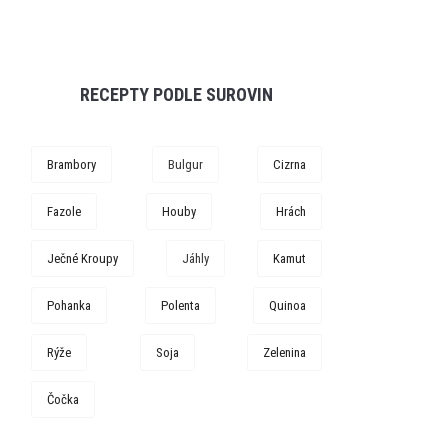
RECEPTY PODLE SUROVIN
Brambory
Bulgur
Cizrna
Fazole
Houby
Hrách
Ječné Kroupy
Jáhly
Kamut
Pohanka
Polenta
Quinoa
Rýže
Soja
Zelenina
Čočka