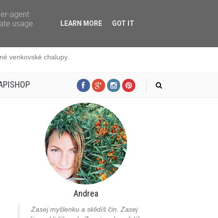
ser-agent
rate usage
LEARN MORE
GOT IT
edné venkovské chalupy.
APISHOP
Andrea
Zasej myšlenku a sklidíš čin. Zasej