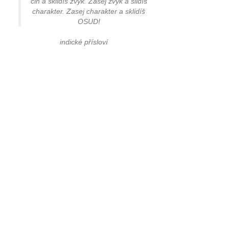
čin a sklidíš zvyk. Zasej zvyk a slidíš
charakter. Zasej charakter a sklidíš
OSUD!
indické přísloví