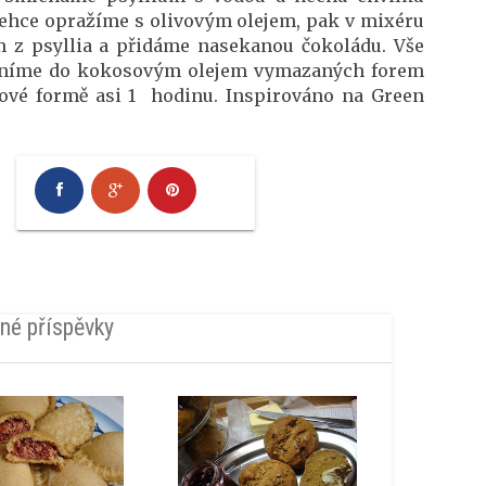
lehce opražíme s olivovým olejem, pak v mixéru
 z psyllia a přidáme nasekanou čokoládu. Vše
plníme do kokosovým olejem vymazaných forem
kové formě asi 1 hodinu. Inspirováno na Green
né příspěvky