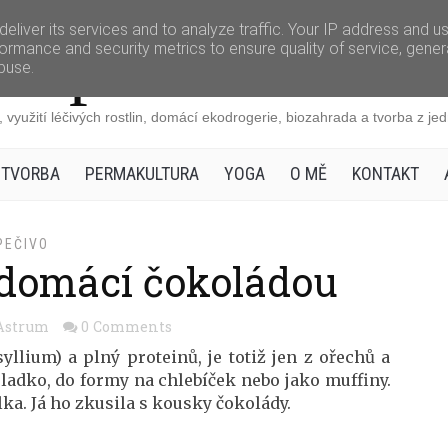
eliver its services and to analyze traffic. Your IP address and u
Apiastrum.cz
ormance and security metrics to ensure quality of service, gene
buse.
 využití léčivých rostlin, domácí ekodrogerie, biozahrada a tvorba z j
 TVORBA
PERMAKULTURA
YOGA
O MĚ
KONTAKT
PEČIVO
s domácí čokoládou
Astrum
0 Comments
llium) a plný proteinů, je totiž jen z ořechů a
ladko, do formy na chlebíček nebo jako muffiny.
ka. Já ho zkusila s kousky čokolády.