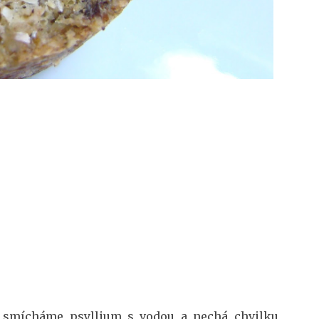
e smícháme psyllium s vodou a nechá chvilku