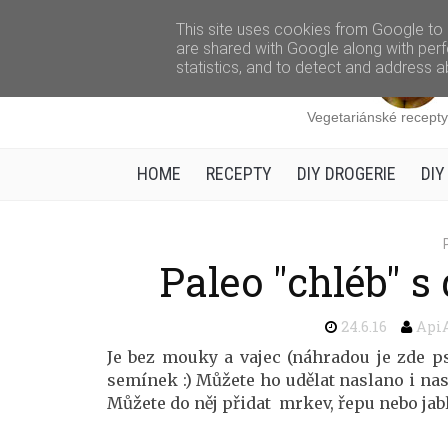
This site uses cookies from Google to d
are shared with Google along with perf
statistics, and to detect and address a
Vegetariánské recepty,
HOME
RECEPTY
DIY DROGERIE
DIY
Paleo "chléb" 
24.6.16
Api
Je bez mouky a vajec (náhradou je zde psy
semínek :) Můžete ho udělat naslano i nas
Můžete do něj přidat mrkev, řepu nebo jabl