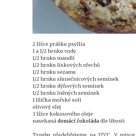
2 lžíce prášku psyllia
1 a 1/2 hrnku vody
1/2 hrnku mandlí
1/2 hrnku lískových ořechů
1/2 hrnku sezamu
1/2 hrnku slunečnicových semínek
1/2 hrnku dýňových semínek
1/2 hrnku lněných semínek
1 lžička mořské soli
olivový olej
3 lžíce kokosového oleje
nasekaná
domácí čokoláda
dle libosti
Troubu předehřejeme na 175°C. V misc