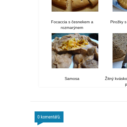
Focaccia s česnekem a
Pirožky 
rozmarýnem
Samosa
Žitný kvásk
0 komentářů: