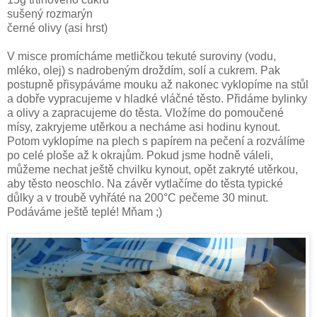
sušený rozmarýn
černé olivy (asi hrst)
V misce promícháme metličkou tekuté suroviny (vodu,
mléko, olej) s nadrobeným droždím, solí a cukrem. Pak
postupně přisypáváme mouku až nakonec vyklopíme na stůl
a dobře vypracujeme v hladké vláčné těsto. Přidáme bylinky
a olivy a zapracujeme do těsta. Vložíme do pomoučené
mísy, zakryjeme utěrkou a necháme asi hodinu kynout.
Potom vyklopíme na plech s papírem na pečení a rozválíme
po celé ploše až k okrajům. Pokud jsme hodně váleli,
můžeme nechat ještě chvilku kynout, opět zakryté utěrkou,
aby těsto neoschlo. Na závěr vytlačíme do těsta typické
důlky a v troubě vyhřáté na 200°C pečeme 30 minut.
Podáváme ještě teplé! Mňam ;)