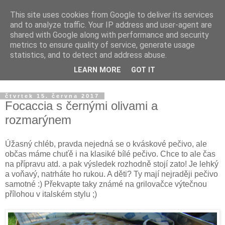
This site uses cookies from Google to deliver its services
Apiastrum.cz
and to analyze traffic. Your IP address and user-agent are
shared with Google along with performance and security
metrics to ensure quality of service, generate usage
Vegetariánské recepty, využití léčivých rostlin, domácí
statistics, and to detect and address abuse.
ekodrogerie, biozahrada a tvorba z jedné venkovské
LEARN MORE
GOT IT
chalupy.
čtvrtek 15. června 2017
Focaccia s černými olivami a
rozmarýnem
Úžasný chléb, pravda nejedná se o kváskové pečivo, ale
občas máme chuťě i na klasiké bílé pečivo. Chce to ale čas
na přípravu atd. a pak výsledek rozhodně stojí zato! Je lehký
a voňavý, natrháte ho rukou. A děti? Ty mají nejraději pečivo
samotné :) Překvapte taky známé na grilovačce výtečnou
přílohou v italském stylu ;)