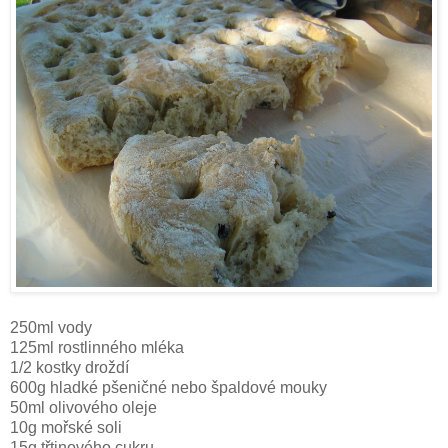
250ml vody
125ml rostlinného mléka
1/2 kostky droždí
600g hladké pšeničné nebo špaldové mouky
50ml olivového oleje
10g mořské soli
15g třtinového cukru